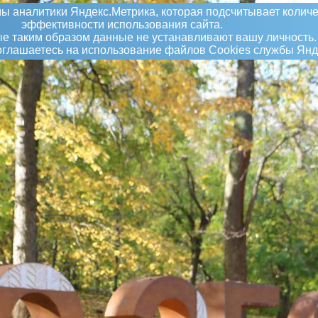
ы аналитики Яндекс.Метрика, которая подсчитывает количе
эффективности использования сайта.
 таким образом данные не устанавливают вашу личность.
соглашаетесь на использование файлов Сookies службы Янд